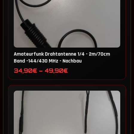
Amateurfunk Drahtantenne 1/4 - 2m/70cm
Band -144/430 MHz - Nachbau
Preisspanne:
34,90
€
–
49,90
€
34,90€
bis
49,90€