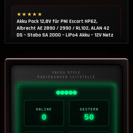
★★★★★
Akku Pack 12,8V für PNI Escort HP62,
Albrecht AE 2890 / 2990 / RL102, ALAN 42
DS – Stabo SA 2000 – LiPo4 Akku – 12V Netz
/ USB-C
Habe den Akku für das AE2990AFS welches
ich für 10m im Einsatz habe. Ich bin mit Akku
sehr…
YAESU STYLE
RADIOBUNKER LEITSTELLE
Bewertung ansehen
★★★★★
Amateurfunk Drahtantenne 1/4 – 2m/70cm
ONLINE
GESTERN
0
50
Band -144/430 MHz – Nachbau
Macht direkt nach dem auspacken einen