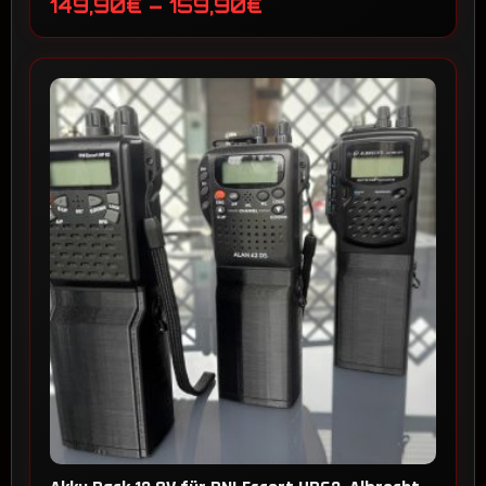
Preisspanne:
149,90
€
–
159,90
€
149,90€
bis
159,90€