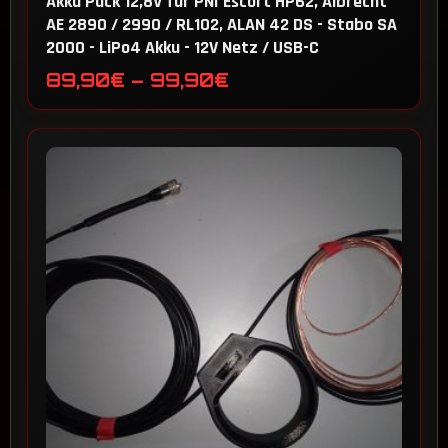
Akku Pack 12,8V für PNI Escort HP62, Albrecht
AE 2890 / 2990 / RL102, ALAN 42 DS - Stabo SA
2000 - LiPo4 Akku - 12V Netz / USB-C
Preisspanne:
89,90
€
–
99,90
€
89,90€
bis
99,90€