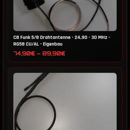
CB Funk 5/8 Drahtantenne - 24,90 - 30 MHz -
RG58 CU/AL - Eigenbau
Preisspanne:
74,90
€
–
89,90
€
74,90€
bis
89,90€