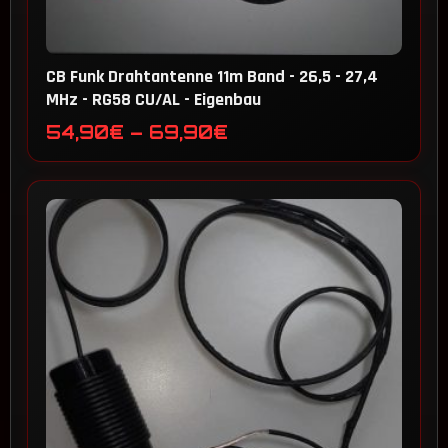
CB Funk Drahtantenne 11m Band - 26,5 - 27,4
MHz - RG58 CU/AL - Eigenbau
Preisspanne:
54,90
€
–
69,90
€
54,90€
bis
69,90€