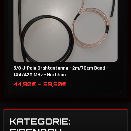
5/8 J-Pole Drahtantenne - 2m/70cm Band -
144/430 MHz - Nachbau
Preisspanne:
44,90
€
–
59,90
€
44,90€
bis
59,90€
KATEGORIE: