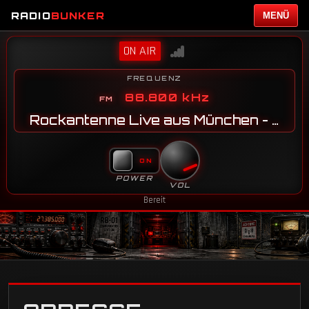
RADIO
BUNKER
MENÜ
ON AIR
FREQUENZ
88.800 kHz
Rockantenne Live aus München - JN58SG
POWER
VOL
Bereit