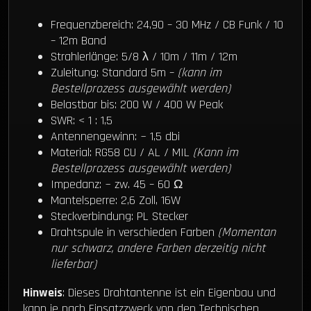
Frequenzbereich: 24,90 – 30 MHz / CB Funk / 10
– 12m Band
Strahlerlänge: 5/8 λ / 10m / 11m / 12m
Zuleitung: Standard 5m –
(kann im
Bestellprozess ausgewählt werden)
Belastbar bis: 200 W / 400 W Peak
SWR: < 1 : 1,5
Antennengewinn: ~ 1,5 dbi
Material: RG58 CU / AL / MIL
(Kann im
Bestellprozess ausgewählt werden)
Impedanz: ~ zw. 45 – 60 Ω
Mantelsperre: 2,6 Zoll, 16W
Steckverbindung: PL Stecker
Drahtspule in verschieden Farben
(Momentan
nur schwarz, andere Farben derzeitig nicht
lieferbar)
Hinweis
: Dieses Drahtantenne ist ein Eigenbau und
kann je nach Einsatzzweck von den Technischen