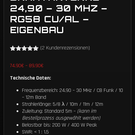
24,90 – 30 MHZ –
RG58 CU/AL –
EIGENBAU
(
2
Kundenrezensionen)
Bewertet
2
mit
5.00
Preisspanne:
74,90
€
–
89,90
€
von 5,
74,90€
basierend
Technische Daten:
auf
bis
Kundenbewertungen
89,90€
Frequenzbereich: 24,90 – 30 MHz / CB Funk / 10
– 12m Band
Strahlerlänge: 5/8 λ / 10m / 11m / 12m
Zuleitung: Standard 5m –
(kann im
Bestellprozess ausgewählt werden)
Belastbar bis: 200 W / 400 W Peak
SWR: < 1 : 1,5