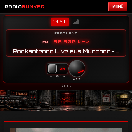
RADIO
BUNKER
MENÜ
ON AIR
FREQUENZ
88.800 kHz
Rockantenne Live aus München - JN58SG
POWER
VOL
Bereit