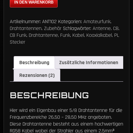
IN DEN WARENKORB
Artikelnummer:
ANT102
Kategorien:
Amateurfunk
,
Drahtantennen
,
Zubehör
Schlagwörter:
Antenne
,
CB
,
CB Funk
,
Drahtantenne
,
Funk
,
Kabel
,
Koaxialkabel
,
PL
Stecker
Beschreibung
Zusätzliche Informationen
Rezensionen (2)
BESCHREIBUNG
Hier wird ein Eigenbau einer 5/8 Drahtantenne für die
Frequenzbereiche 26,50 – 28,50 MHz angeboten.
Diese Drahtantenne besteht aus einem hochwertigen
RG58 Kabel wobei der Strahler aus einem 2,5mm³