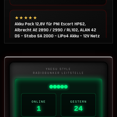
★★★★★
Akku Pack 12,8V für PNI Escort HP62,
Albrecht AE 2890 / 2990 / RL102, ALAN 42
DS – Stabo SA 2000 – LiPo4 Akku – 12V Netz
/ USB-C
Habe den Akku für das AE2990AFS welches
ich für 10m im Einsatz habe. Ich bin mit Akku
sehr…
YAESU STYLE
RADIOBUNKER LEITSTELLE
Bewertung ansehen
★★★★★
Amateurfunk Drahtantenne 1/4 – 2m/70cm
ONLINE
GESTERN
1
24
Band -144/430 MHz – Nachbau