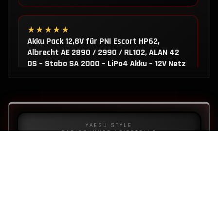
★★★★★
Akku Pack 12,8V für PNI Escort HP62,
Albrecht AE 2890 / 2990 / RL102, ALAN 42
DS – Stabo SA 2000 – LiPo4 Akku – 12V Netz
/ USB-C
Habe den Akku für das AE2990AFS welches
ich für 10m im Einsatz habe. Ich bin mit Akku
sehr…
YAESU STYLE
RADIOBUNKER LEITSTELLE
Bewertung ansehen
★★★★★
Amateurfunk Drahtantenne 1/4 – 2m/70cm
ONLINE
GESTERN
0
73
Band -144/430 MHz – Nachbau
Macht direkt nach dem auspacken einen