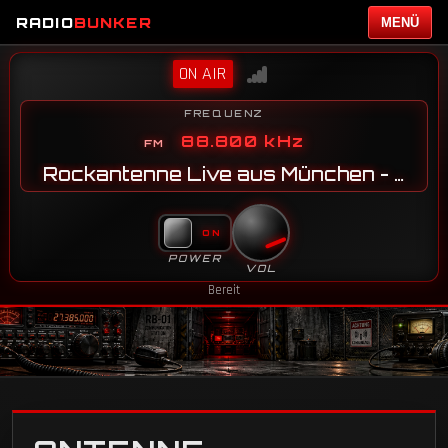
RADIO
BUNKER
MENÜ
ON AIR
FREQUENZ
88.800 kHz
Rockantenne Live aus München - JN58SG
POWER
VOL
Bereit