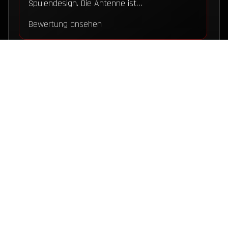
Spulendesign. Die Antenne ist…
Bewertung ansehen
★★★★★
Akku Pack 12,8V für PNI Escort HP62,
Albrecht AE 2890 / 2990 / RL102, ALAN 42
DS – Stabo SA 2000 – LiPo4 Akku – 12V Netz
/ USB-C
Habe den Akku für das AE2990AFS welches
ich für 10m im Einsatz habe. Ich bin mit Akku
sehr…
YAESU STYLE
RADIOBUNKER LEITSTELLE
Bewertung ansehen
★★★★★
ONLINE
GESTERN