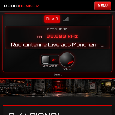
RADIO
BUNKER
MENÜ
ON AIR
FREQUENZ
88.800 kHz
Rockantenne Live aus München - JN58SG
POWER
VOL
Bereit