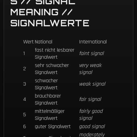
S // SIGNAL
MEANING //
SIGNALWERTE
Wert
National
International
fast nicht lesbarer
1
faint signal
Signalwert
sehr schwacher
very weak
2
Signalwert
signal
schwacher
3
weak signal
Signalwert
brauchbarer
4
fair signal
Signalwert
mittelmäßiger
fairly good
5
Signalwert
signal
6
guter Signalwert
good signal
moderately