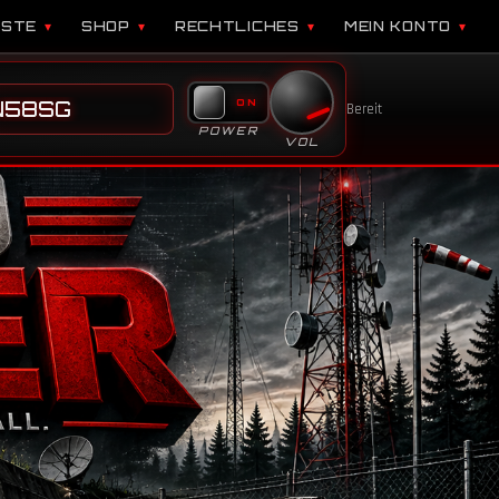
ISTE
SHOP
RECHTLICHES
MEIN KONTO
JN58SG
Bereit
POWER
VOL