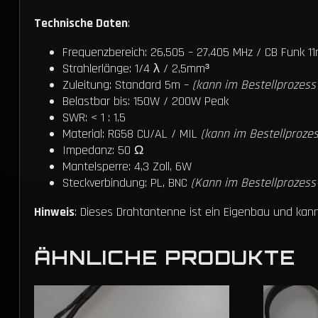
Technische Daten
:
Frequenzbereich: 26,505 – 27,405 MHz / CB Funk 1
Strahlerlänge: 1/4 λ / 2,5mm³
Zuleitung: Standard 5m –
(kann im Bestellprozes
Belastbar bis: 150W / 200W Peak
SWR: < 1 : 1,5
Material: RG58 CU/AL / MIL
(kann im Bestellproze
Impedanz: 50 Ω
Mantelsperre: 4,3 Zoll, 6W
Steckverbindung: PL, BNC
(Kann im Bestellprozes
Hinweis
: Dieses Drahtantenne ist ein Eigenbau und ka
ÄHNLICHE PRODUKTE