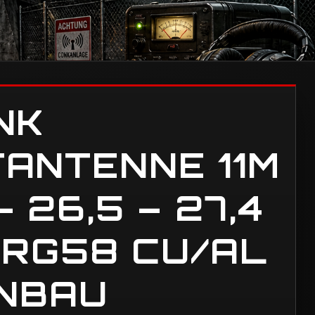
NK
ANTENNE 11M
 26,5 – 27,4
 RG58 CU/AL
ENBAU