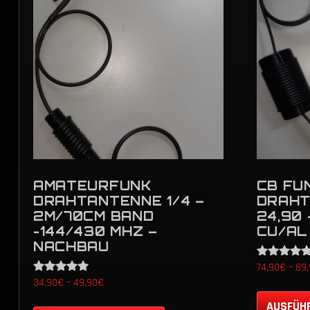
AMATEURFUNK
CB FU
DRAHTANTENNE 1/4 –
DRAHT
2M/70CM BAND
24,90 
-144/430 MHZ –
CU/AL
NACHBAU
Bewertet mi
74,90
€
–
89,
5.00
Preisspanne:
Bewertet mit
34,90
€
–
49,90
€
von 5
5.00
34,90€
Dieses
von 5
AUSFÜH
bis