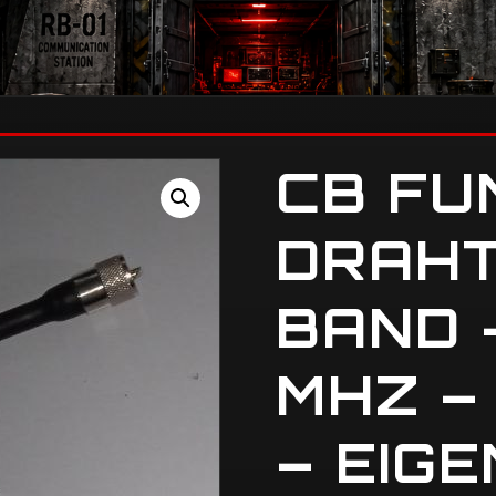
CB FU
DRAHT
BAND –
MHZ –
– EIG