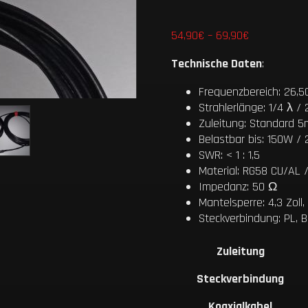
Preisspanne
54,90
€
–
69,90
€
54,90€
Technische Daten
:
bis
69,90€
Frequenzbereich: 26,5
Strahlerlänge: 1/4 λ /
Zuleitung: Standard 
Belastbar bis: 150W /
SWR: < 1 : 1,5
Material: RG58 CU/AL 
Impedanz: 50 Ω
Mantelsperre: 4,3 Zoll
Steckverbindung: PL, 
Zuleitung
Steckverbindung
Koaxialkabel