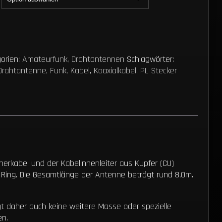
orien:
Amateurfunk
,
Drahtantennen
Schlagwörter:
Drahtantenne
,
Funk
,
Kabel
,
Koaxialkabel
,
PL Stecker
erkabel und der Kabelinnenleiter aus Kupfer (CU)
ll Ring. Die Gesamtlänge der Antenne beträgt rund 8,0m.
t daher auch keine weitere Masse oder spezielle
en.