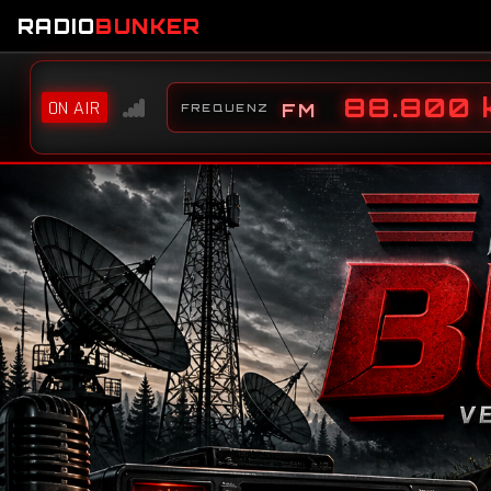
RADIO
BUNKER
88.800 
ON AIR
FREQUENZ