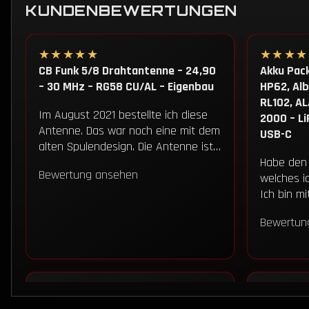
KUNDENBEWERTUNGEN
★★★★★
★★★★
CB Funk 5/8 Drahtantenne – 24,90
Akku Pack
– 30 MHz – RG58 CU/AL – Eigenbau
HP62, Alb
RL102, A
Im August 2021 bestellte ich diese
2000 – Li
Antenne. Das war noch eine mit dem
USB-C
alten Spulendesign. Die Antenne ist…
Habe den
Bewertung ansehen
welches i
Ich bin m
Bewertun
★★★★★
★★★★
Akku Pack 12,8V für PNI Escort
5/8 J-Po