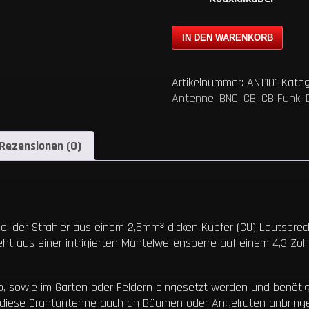
CB
IN DEN WARENKORB
Funk
Drahtantenne
11m
Artikelnummer:
ANT101
Kateg
Band
Antenne
,
BNC
,
CB
,
CB Funk
,
-
26,5
-
Rezensionen (0)
27,4
MHz
-
RG58
CU/AL
 der Strahler aus einem 2,5mm³ dicken Kupfer (CU) Lautsprech
-
eht aus einer intrigierten Mantelwellensperre auf einem 4,3 Zo
Eigenbau
Menge
b, sowie im Garten oder Feldern eingesetzt werden und benötig
ch diese Drahtantenne auch an Bäumen oder Angelruten anbring