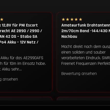
★
★★★★★
 12,8V für PNI Escort
Amateurfunk Drahtantenn
recht AE 2890 / 2990 /
2m/70cm Band -144/430 
LAN 42 DS – Stabo SA
Nachbau
Po4 Akku – 12V Netz /
Macht direkt nach dem aus
einen soliden und sauber
 Akku für das AE2990AFS
verarbeiteten Eindruck. SW
ch für 10m im Einsatz habe.
Freenet Frequenzen Perfekt
it Akku sehr…
Bewertung ansehen
g ansehen
★
★★★★★
le Drahtantenne –
CB Funk 5/8 Drahtantenne