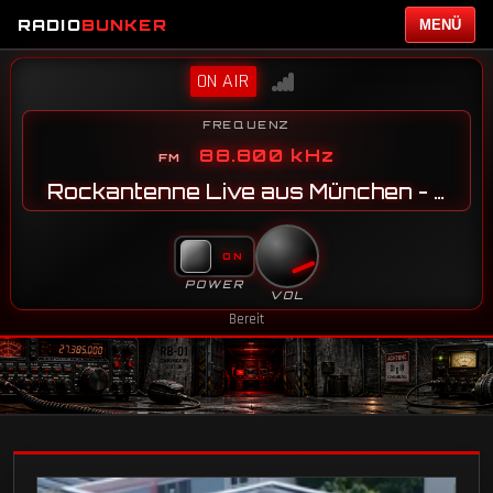
RADIO
BUNKER
MENÜ
ON AIR
FREQUENZ
88.800 kHz
Rockantenne Live aus München - JN58SG
POWER
VOL
Bereit