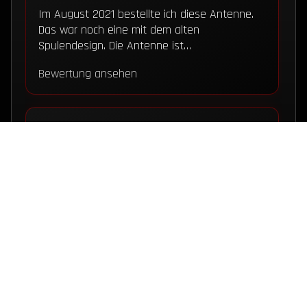
Im August 2021 bestellte ich diese Antenne.
Das war noch eine mit dem alten
Spulendesign. Die Antenne ist…
Bewertung ansehen
★★★★★
Akku Pack 12,8V für PNI Escort HP62,
Albrecht AE 2890 / 2990 / RL102, ALAN 42
DS – Stabo SA 2000 – LiPo4 Akku – 12V Netz
/ USB-C
Habe den Akku für das AE2990AFS welches
ich für 10m im Einsatz habe. Ich bin mit Akku
sehr…
YAESU STYLE
RADIOBUNKER LEITSTELLE
Bewertung ansehen