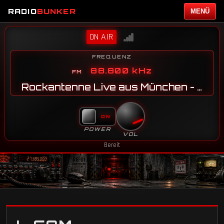
RADIO
BUNKER
MENÜ
ON AIR
FREQUENZ
88.800 kHz
Rockantenne Live aus München - JN58SG
POWER
VOL
Bereit